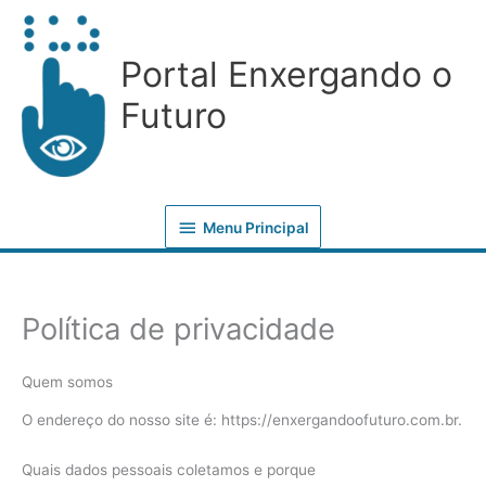
Ir
Menu
para
Principal
Portal Enxergando o
o
conteúdo
Futuro
Menu Principal
Política de privacidade
Quem somos
O endereço do nosso site é: https://enxergandoofuturo.com.br.
Quais dados pessoais coletamos e porque