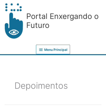
Ir
Menu
para
Principal
Portal Enxergando o
o
conteúdo
Futuro
Menu Principal
Depoimentos