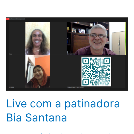
Live
com
a
patinadora
Bia
Santana
Live com a patinadora
Bia Santana