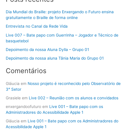
s
q
Dia Mundial do Braille: projeto Enxergando o Futuro ensina
u
gratuitamente o Braille de forma online
i
Entrevista no Canal da Rede Vida
s
Live 007 – Bate papo com Guerrinha – Jogador e Técnico de
a
basquetebol
r
Depoimento da nossa Aluna Dylla – Grupo 01
p
Depoimento da nossa aluna Tânia Maria do Grupo 01
o
Comentários
r
:
Gláucia
em
Nosso projeto é reconhecido pelo Observatório de
3° Setor
Grasiele
em
Live 002 – Reunião com os alunos e convidados
enxergandoofuturo
em
Live 001 – Bate papo com os
Administradores do Acessibilidade Apple 1
Gláucia
em
Live 001 – Bate papo com os Administradores do
Acessibilidade Apple 1