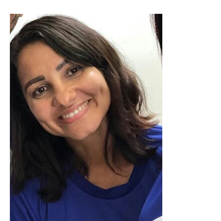
Depoimento
da
nossa
Aluna
Dylla
–
Grupo
01