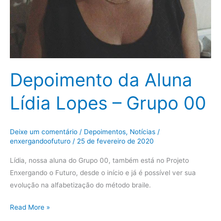
Depoimento da Aluna
Lídia Lopes – Grupo 00
Deixe um comentário
/
Depoimentos
,
Notícias
/
enxergandoofuturo
/
25 de fevereiro de 2020
Lídia, nossa aluna do Grupo 00, também está no Projeto
Enxergando o Futuro, desde o início e já é possível ver sua
evolução na alfabetização do método braile.
Read More »