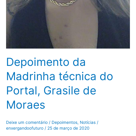
Depoimento da
Madrinha técnica do
Portal, Grasile de
Moraes
Deixe um comentário
/
Depoimentos
,
Notícias
/
enxergandoofuturo
/
25 de março de 2020