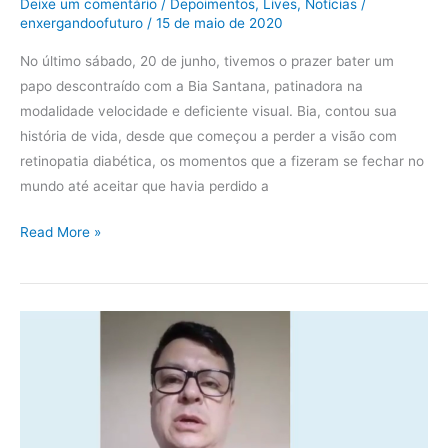
Deixe um comentário
/
Depoimentos
,
Lives
,
Notícias
/
enxergandoofuturo
/
15 de maio de 2020
No último sábado, 20 de junho, tivemos o prazer bater um
papo descontraído com a Bia Santana, patinadora na
modalidade velocidade e deficiente visual. Bia, contou sua
história de vida, desde que começou a perder a visão com
retinopatia diabética, os momentos que a fizeram se fechar no
mundo até aceitar que havia perdido a
Read More »
Depoimento
do
amigo
Maris
Carvalho