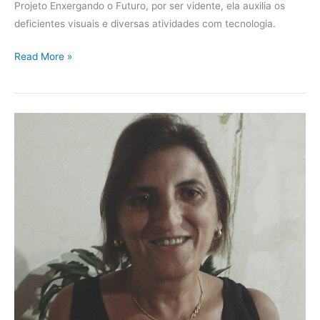
Projeto Enxergando o Futuro, por ser vidente, ela auxilia os
deficientes visuais e diversas atividades com tecnologia.
Read More »
Depoimento
da
Aluna
Lídia
Lopes
–
Grupo
00