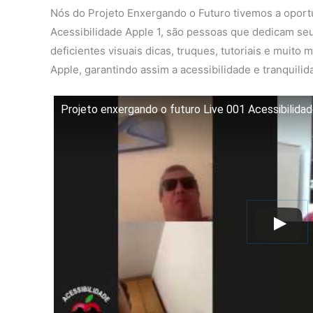
Nós do Projeto Enxergando o Futuro tivemos a opor
Acessibilidade Apple 1, são pessoas que dedicam s
deficientes visuais dicas, truques, tutoriais e muito
Apple, garantindo assim a acessibilidade e tranquili
Projeto enxergando o futuro Live 001 Acessibilida