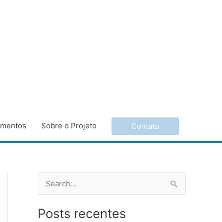
imentos
Sobre o Projeto
Contato
P
e
Posts recentes
s