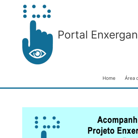
Ir
para
o
conteúdo
Portal Enxergan
Home
Área 