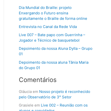
q
Dia Mundial do Braille: projeto
u
Enxergando o Futuro ensina
gratuitamente o Braille de forma online
i
s
Entrevista no Canal da Rede Vida
a
Live 007 – Bate papo com Guerrinha –
Jogador e Técnico de basquetebol
r
Depoimento da nossa Aluna Dylla – Grupo
p
01
o
Depoimento da nossa aluna Tânia Maria
r
do Grupo 01
:
Comentários
Gláucia
em
Nosso projeto é reconhecido
pelo Observatório de 3° Setor
Grasiele
em
Live 002 – Reunião com os
alunos e convidados