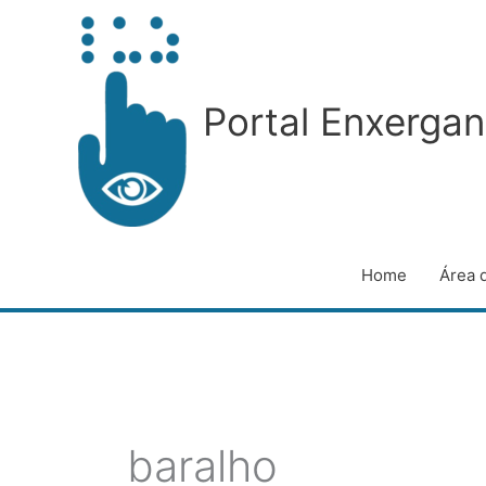
Ir
para
o
conteúdo
Portal Enxergan
Home
Área 
baralho