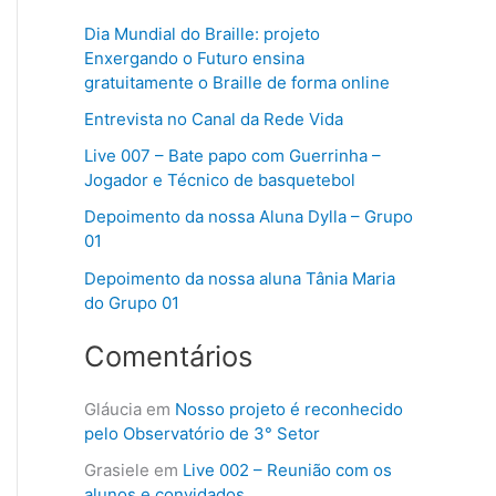
q
Dia Mundial do Braille: projeto
u
Enxergando o Futuro ensina
gratuitamente o Braille de forma online
i
s
Entrevista no Canal da Rede Vida
a
Live 007 – Bate papo com Guerrinha –
Jogador e Técnico de basquetebol
r
Depoimento da nossa Aluna Dylla – Grupo
p
01
o
Depoimento da nossa aluna Tânia Maria
r
do Grupo 01
:
Comentários
Gláucia
em
Nosso projeto é reconhecido
pelo Observatório de 3° Setor
Grasiele
em
Live 002 – Reunião com os
alunos e convidados