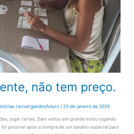
ente, não tem preço.
otícias
/
enxergandoofuturo
/
23 de janeiro de 2020
s, jogar cartas, Dani voltou em grande estilo jogando
 foi possível após a compra de um baralho especial para