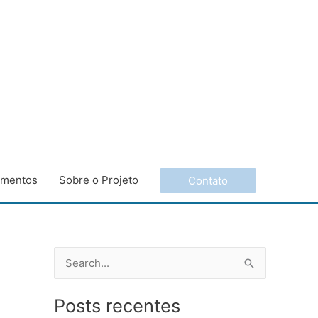
imentos
Sobre o Projeto
Contato
P
e
Posts recentes
s