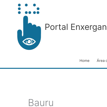
Ir
para
o
conteúdo
Portal Enxergan
Home
Área 
Bauru