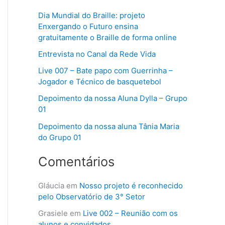
q
Dia Mundial do Braille: projeto
u
Enxergando o Futuro ensina
gratuitamente o Braille de forma online
i
s
Entrevista no Canal da Rede Vida
a
Live 007 – Bate papo com Guerrinha –
Jogador e Técnico de basquetebol
r
Depoimento da nossa Aluna Dylla – Grupo
p
01
o
Depoimento da nossa aluna Tânia Maria
r
do Grupo 01
:
Comentários
Gláucia
em
Nosso projeto é reconhecido
pelo Observatório de 3° Setor
Grasiele
em
Live 002 – Reunião com os
alunos e convidados