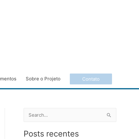
imentos
Sobre o Projeto
Contato
P
e
Posts recentes
s