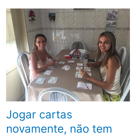
Jogar
cartas
novamente,
não
tem
preço.
Jogar cartas
novamente, não tem