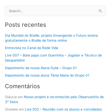
P
e
Posts recentes
s
q
Dia Mundial do Braille: projeto Enxergando o Futuro ensina
u
gratuitamente o Braille de forma online
i
Entrevista no Canal da Rede Vida
s
Live 007 – Bate papo com Guerrinha – Jogador e Técnico de
a
basquetebol
r
Depoimento da nossa Aluna Dylla – Grupo 01
p
Depoimento da nossa aluna Tânia Maria do Grupo 01
o
Comentários
r
:
Gláucia
em
Nosso projeto é reconhecido pelo Observatório de
3° Setor
Grasiele
em
Live 002 – Reunião com os alunos e convidados