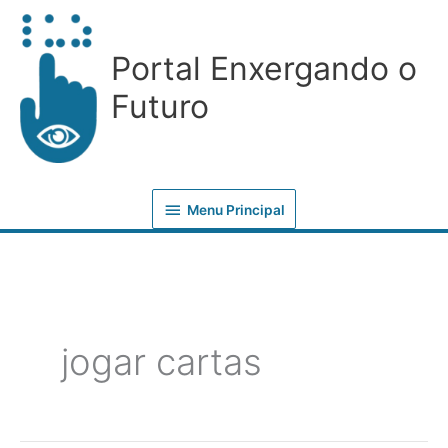
Ir
Menu
para
Principal
Portal Enxergando o
o
conteúdo
Futuro
Menu Principal
jogar cartas